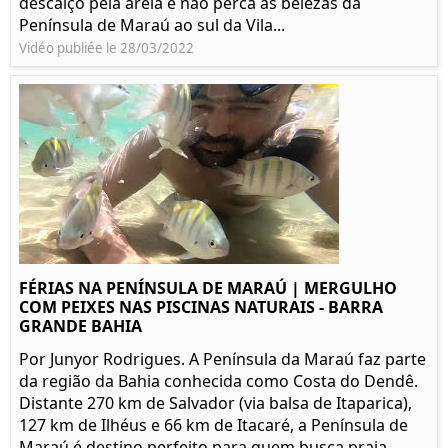
descalço pela areia e não perca as belezas da
Península de Maraú ao sul da Vila...
Vidéo publiée le 28/03/2022
FÉRIAS NA PENÍNSULA DE MARAÚ | MERGULHO
COM PEIXES NAS PISCINAS NATURAIS - BARRA
GRANDE BAHIA
Por Junyor Rodrigues. A Península da Maraú faz parte
da região da Bahia conhecida como Costa do Dendê.
Distante 270 km de Salvador (via balsa de Itaparica),
127 km de Ilhéus e 66 km de Itacaré, a Península de
Maraú é destino perfeito para quem busca praia